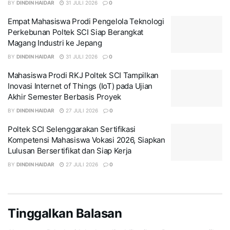
BY
DINDIN HAIDAR
31 JULI 2026
0
Empat Mahasiswa Prodi Pengelola Teknologi
Perkebunan Poltek SCI Siap Berangkat
Magang Industri ke Jepang
BY
DINDIN HAIDAR
31 JULI 2026
0
Mahasiswa Prodi RKJ Poltek SCI Tampilkan
Inovasi Internet of Things (IoT) pada Ujian
Akhir Semester Berbasis Proyek
BY
DINDIN HAIDAR
27 JULI 2026
0
Poltek SCI Selenggarakan Sertifikasi
Kompetensi Mahasiswa Vokasi 2026, Siapkan
Lulusan Bersertifikat dan Siap Kerja
BY
DINDIN HAIDAR
27 JULI 2026
0
Tinggalkan Balasan