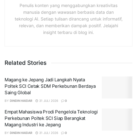
Penulis konten yang menggabungkan kreativitas
manusia dengan wawasan berbasis data dan
teknologi AI. Setiap tulisan dirancang untuk informatif,
relevan, dan memberikan dampak positif. Jelajahi
insight terbaru di blog ini.
Related Stories
Magang ke Jepang Jadi Langkah Nyata
Poltek SCI Cetak SDM Perkebunan Berdaya
Saing Global
BY
DINDIN HAIDAR
31 JULI 2026
0
Empat Mahasiswa Prodi Pengelola Teknologi
Perkebunan Poltek SCI Siap Berangkat
Magang Industri ke Jepang
BY
DINDIN HAIDAR
31 JULI 2026
0