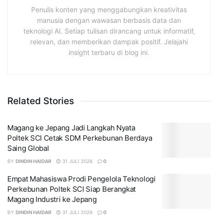
Penulis konten yang menggabungkan kreativitas
manusia dengan wawasan berbasis data dan
teknologi AI. Setiap tulisan dirancang untuk informatif,
relevan, dan memberikan dampak positif. Jelajahi
insight terbaru di blog ini.
Related Stories
Magang ke Jepang Jadi Langkah Nyata
Poltek SCI Cetak SDM Perkebunan Berdaya
Saing Global
BY
DINDIN HAIDAR
31 JULI 2026
0
Empat Mahasiswa Prodi Pengelola Teknologi
Perkebunan Poltek SCI Siap Berangkat
Magang Industri ke Jepang
BY
DINDIN HAIDAR
31 JULI 2026
0