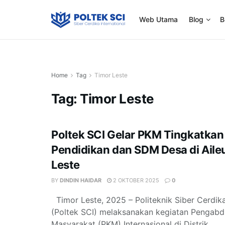
Web Utama
Blog
B
Home
Tag
Timor Leste
Tag:
Timor Leste
Poltek SCI Gelar PKM Tingkatkan
Pendidikan dan SDM Desa di Aile
Leste
BY
DINDIN HAIDAR
2 OKTOBER 2025
0
Timor Leste, 2025 – Politeknik Siber Cerdika
(Poltek SCI) melaksanakan kegiatan Pengabd
Masyarakat (PKM) Internasional di Distrik ...