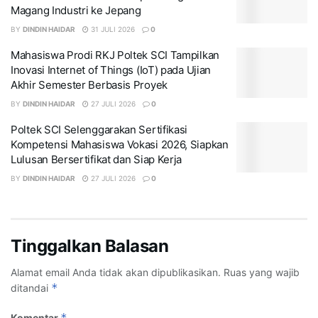
Magang Industri ke Jepang
BY
DINDIN HAIDAR
31 JULI 2026
0
Mahasiswa Prodi RKJ Poltek SCI Tampilkan
Inovasi Internet of Things (IoT) pada Ujian
Akhir Semester Berbasis Proyek
BY
DINDIN HAIDAR
27 JULI 2026
0
Poltek SCI Selenggarakan Sertifikasi
Kompetensi Mahasiswa Vokasi 2026, Siapkan
Lulusan Bersertifikat dan Siap Kerja
BY
DINDIN HAIDAR
27 JULI 2026
0
Tinggalkan Balasan
Alamat email Anda tidak akan dipublikasikan.
Ruas yang wajib
*
ditandai
*
Komentar