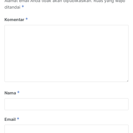
Alamat email Anda tidak akan dipublikasikan.
Ruas yang wajib
*
ditandai
*
Komentar
*
Nama
*
Email