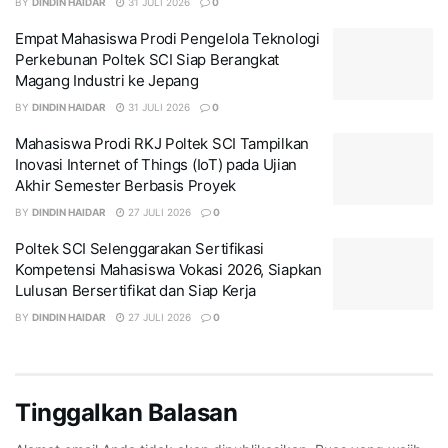
BY
DINDIN HAIDAR
31 JULI 2026
0
Empat Mahasiswa Prodi Pengelola Teknologi
Perkebunan Poltek SCI Siap Berangkat
Magang Industri ke Jepang
BY
DINDIN HAIDAR
31 JULI 2026
0
Mahasiswa Prodi RKJ Poltek SCI Tampilkan
Inovasi Internet of Things (IoT) pada Ujian
Akhir Semester Berbasis Proyek
BY
DINDIN HAIDAR
27 JULI 2026
0
Poltek SCI Selenggarakan Sertifikasi
Kompetensi Mahasiswa Vokasi 2026, Siapkan
Lulusan Bersertifikat dan Siap Kerja
BY
DINDIN HAIDAR
27 JULI 2026
0
Tinggalkan Balasan