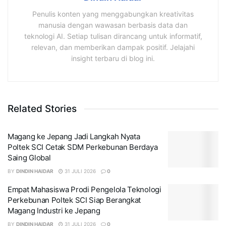
Penulis konten yang menggabungkan kreativitas
manusia dengan wawasan berbasis data dan
teknologi AI. Setiap tulisan dirancang untuk informatif,
relevan, dan memberikan dampak positif. Jelajahi
insight terbaru di blog ini.
Related Stories
Magang ke Jepang Jadi Langkah Nyata
Poltek SCI Cetak SDM Perkebunan Berdaya
Saing Global
BY
DINDIN HAIDAR
31 JULI 2026
0
Empat Mahasiswa Prodi Pengelola Teknologi
Perkebunan Poltek SCI Siap Berangkat
Magang Industri ke Jepang
BY
DINDIN HAIDAR
31 JULI 2026
0