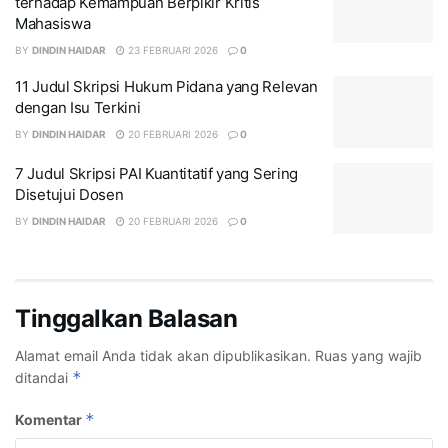
terhadap Kemampuan Berpikir Kritis
Mahasiswa
BY
DINDIN HAIDAR
23 FEBRUARI 2026
0
11 Judul Skripsi Hukum Pidana yang Relevan
dengan Isu Terkini
BY
DINDIN HAIDAR
20 FEBRUARI 2026
0
7 Judul Skripsi PAI Kuantitatif yang Sering
Disetujui Dosen
BY
DINDIN HAIDAR
20 FEBRUARI 2026
0
Tinggalkan Balasan
Alamat email Anda tidak akan dipublikasikan.
Ruas yang wajib
*
ditandai
*
Komentar