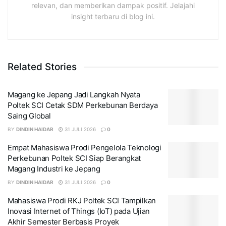
relevan, dan memberikan dampak positif. Jelajahi
insight terbaru di blog ini.
Related Stories
Magang ke Jepang Jadi Langkah Nyata
Poltek SCI Cetak SDM Perkebunan Berdaya
Saing Global
BY
DINDIN HAIDAR
31 JULI 2026
0
Empat Mahasiswa Prodi Pengelola Teknologi
Perkebunan Poltek SCI Siap Berangkat
Magang Industri ke Jepang
BY
DINDIN HAIDAR
31 JULI 2026
0
Mahasiswa Prodi RKJ Poltek SCI Tampilkan
Inovasi Internet of Things (IoT) pada Ujian
Akhir Semester Berbasis Proyek