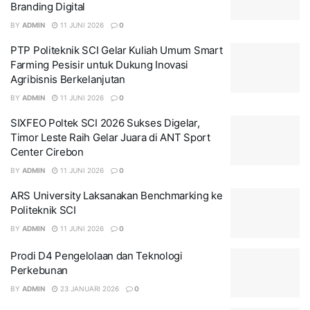
Branding Digital
BY
ADMIN
11 JUNI 2026
0
PTP Politeknik SCI Gelar Kuliah Umum Smart
Farming Pesisir untuk Dukung Inovasi
Agribisnis Berkelanjutan
BY
ADMIN
11 JUNI 2026
0
SIXFEO Poltek SCI 2026 Sukses Digelar,
Timor Leste Raih Gelar Juara di ANT Sport
Center Cirebon
BY
ADMIN
11 JUNI 2026
0
ARS University Laksanakan Benchmarking ke
Politeknik SCI
BY
ADMIN
11 JUNI 2026
0
Prodi D4 Pengelolaan dan Teknologi
Perkebunan
BY
ADMIN
23 JANUARI 2026
0